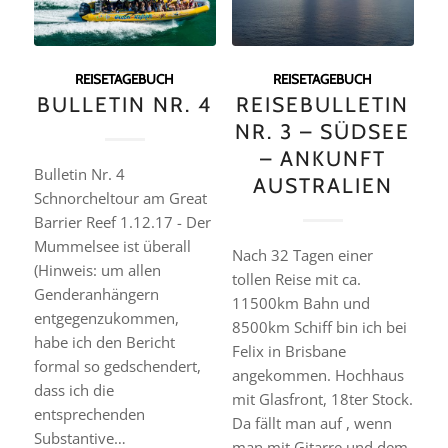
REISETAGEBUCH
REISETAGEBUCH
BULLETIN NR. 4
REISEBULLETIN
NR. 3 – SÜDSEE
– ANKUNFT
Bulletin Nr. 4
AUSTRALIEN
Schnorcheltour am Great
Barrier Reef 1.12.17 - Der
Mummelsee ist überall
Nach 32 Tagen einer
(Hinweis: um allen
tollen Reise mit ca.
Genderanhängern
11500km Bahn und
entgegenzukommen,
8500km Schiff bin ich bei
habe ich den Bericht
Felix in Brisbane
formal so gedschendert,
angekommen. Hochhaus
dass ich die
mit Glasfront, 18ter Stock.
entsprechenden
Da fällt man auf , wenn
Substantive…
man mit Gitarre und dem